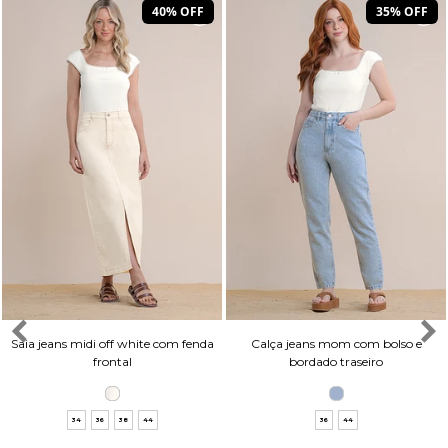
40% OFF
35% OFF
Saia jeans midi off white com fenda
Calça jeans mom com bolso e
frontal
bordado traseiro
34
36
38
44
36
44