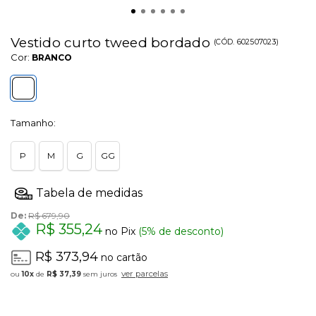
Vestido curto tweed bordado
(
CÓD.
602507023
)
Cor:
BRANCO
Tamanho:
P
M
G
GG
De:
R$ 679,90
R$ 355,24
no Pix
(5% de desconto)
R$ 373,94
no cartão
ver parcelas
10x
de
R$ 37,39
sem juros