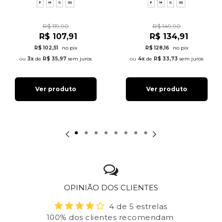
P
M
G
GG
P
M
G
GG
R$ 119,90
R$ 149,90
R$ 107,91
R$ 134,91
R$ 102,51
no pix
R$ 128,16
no pix
3x
de
R$ 35,97
sem juros
4x
de
R$ 33,73
sem juros
Ver produto
Ver produto
OPINIÃO DOS CLIENTES
4 de 5 estrelas
100% dos clientes recomendam