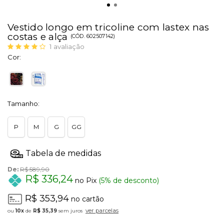
Vestido longo em tricoline com lastex nas
costas e alça
(
CÓD.
602507142
)
1
avaliação
Cor:
Tamanho:
P
M
G
GG
De:
R$ 589,90
R$ 336,24
no Pix
(5% de desconto)
R$ 353,94
no cartão
ver parcelas
10x
de
R$ 35,39
sem juros