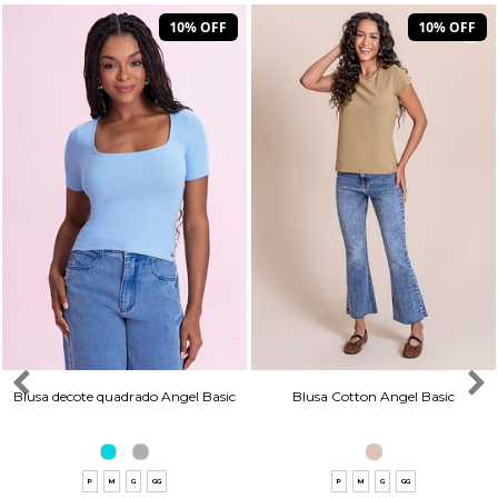
10% OFF
10% OFF
Blusa decote quadrado Angel Basic
Blusa Cotton Angel Basic
P
M
G
GG
P
M
G
GG