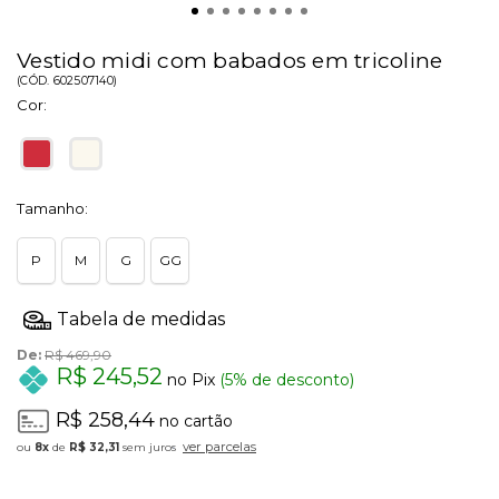
Vestido midi com babados em tricoline
(
CÓD.
602507140
)
Cor:
Tamanho:
P
M
G
GG
De:
R$ 469,90
R$ 245,52
no Pix
(5% de desconto)
R$ 258,44
no cartão
ver parcelas
8x
de
R$ 32,31
sem juros