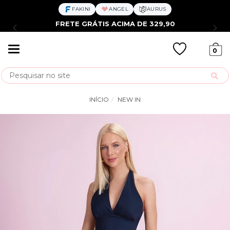
FAKINI
ANGEL
AURUS
FRETE GRÁTIS ACIMA DE 329,90
Mudar
0
navegação
Busca
INÍCIO
NEW IN