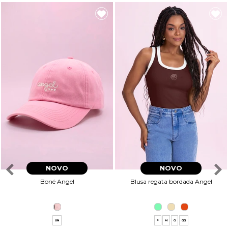
NOVO
NOVO
Boné Angel
Blusa regata bordada Angel
UN
P
M
G
GG