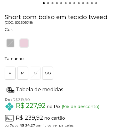
Short com bolso em tecido tweed
(
CÓD.
602505018
)
Cor:
Tamanho:
P
M
G
GG
De:
R$ 319,90
R$ 227,92
no Pix
(5% de desconto)
R$ 239,92
no cartão
ver parcelas
7x
de
R$ 34,27
sem juros