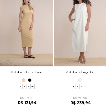
Vestido midi em ribana
Vestido midi algodão
P
M
G
GG
P
M
G
GG
R$ 219,90
R$ 399,90
R$ 131,94
R$ 239,94