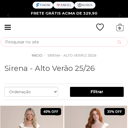
FAKINI
ANGEL
AURUS
FRETE GRÁTIS ACIMA DE 329,90
Mudar
0
navegação
Busca
INÍCIO
SIRENA - ALTO VERÃO 25/26
Sirena - Alto Verão 25/26
Filtrar
40% OFF
35% OFF