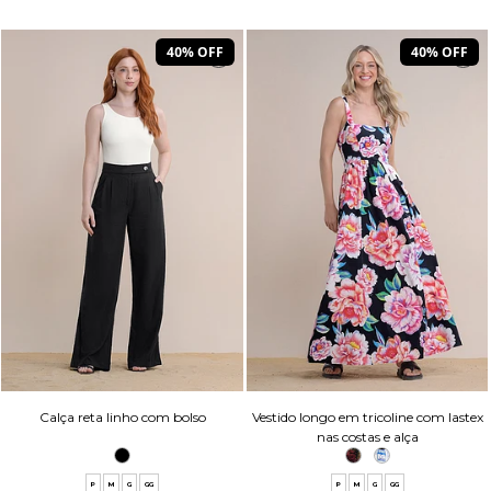
40% OFF
40% OFF
Calça reta linho com bolso
Vestido longo em tricoline com lastex
nas costas e alça
P
M
G
GG
P
M
G
GG