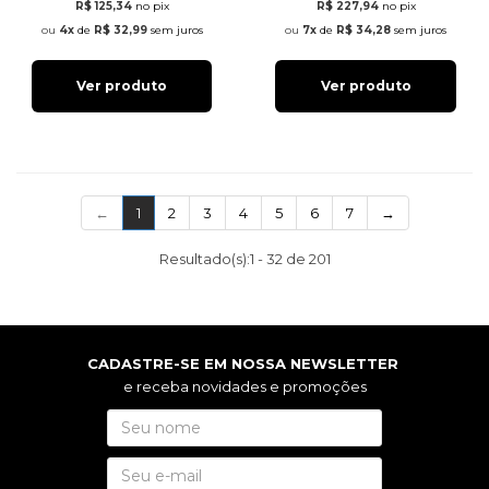
R$ 125,34
no pix
R$ 227,94
no pix
4x
de
R$ 32,99
sem juros
7x
de
R$ 34,28
sem juros
Ver produto
Ver produto
(current)
←
1
2
3
4
5
6
7
→
Resultado(s):
1
-
32
de
201
CADASTRE-SE EM NOSSA NEWSLETTER
e receba novidades e promoções