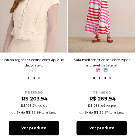
Blusa regata tricoline com aplique
Saia midi em tricoline com zíper
decorativo
invisível na lateral
P
M
G
PP
P
M
G
R$ 339,90
R$ 449,90
R$ 203,94
R$ 269,94
R$ 193,74
no pix
R$ 256,44
no pix
6x
de
R$ 33,99
sem juros
8x
de
R$ 33,74
sem juros
Ver produto
Ver produto