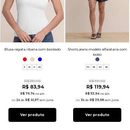
Blusa regata ribana com bordado
Shorts jeans modelo alfaiataria com
bolso
P
M
G
GG
34
36
44
46
R$ 139,90
R$ 199,90
R$ 83,94
R$ 119,94
R$ 79,74
no pix
R$ 113,94
no pix
2x
de
R$ 41,97
sem juros
3x
de
R$ 39,98
sem juros
Ver produto
Ver produto