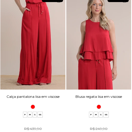
Calça pantalona lisa em viscose
Blusa regata lisa em viscose
P
M
G
GG
P
M
G
GG
R$ 439,90
R$ 249,90