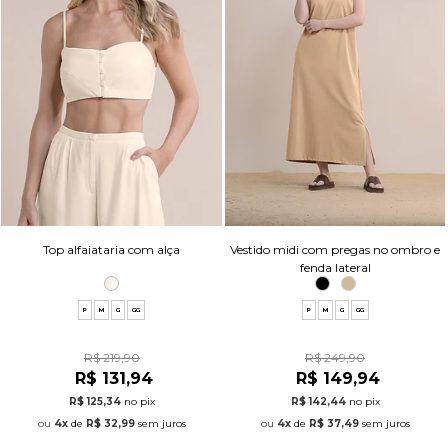
Top alfaiataria com alça
Vestido midi com pregas no ombro e
fenda lateral
P
M
G
GG
P
M
G
GG
R$ 219,90
R$ 249,90
R$ 131,94
R$ 149,94
R$ 125,34
no pix
R$ 142,44
no pix
4x
de
R$ 32,99
sem juros
4x
de
R$ 37,49
sem juros