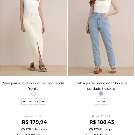
Saia jeans midi off white com fenda
Calça jeans mom com bolso e
frontal
bordado traseiro
34
36
38
44
36
44
R$ 299,90
R$ 289,90
R$ 179,94
R$ 188,43
R$ 170,94
no pix
R$ 179,01
no pix