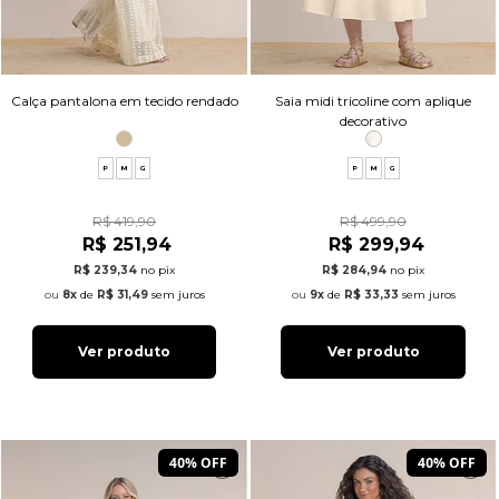
Calça pantalona em tecido rendado
Saia midi tricoline com aplique
decorativo
P
M
G
P
M
G
R$ 419,90
R$ 499,90
R$ 251,94
R$ 299,94
R$ 239,34
no pix
R$ 284,94
no pix
8x
de
R$ 31,49
sem juros
9x
de
R$ 33,33
sem juros
Ver produto
Ver produto
40% OFF
40% OFF