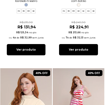
bordado traseiro
com botão
34
36
38
46
34
36
38
40
42
44
46
R$ 219,90
R$ 249,90
R$ 131,94
R$ 224,91
R$ 125,34
no pix
R$ 213,66
no pix
4x
de
R$ 32,99
sem juros
7x
de
R$ 32,13
sem juros
Ver produto
Ver produto
40% OFF
40% OFF