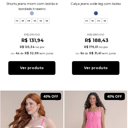
Shorts jeans mom com botão e
Calça jeans wide leg com bolso
bordado traseiro
34
36
38
40
42
46
34
36
44
46
R$ 219,90
R$ 289,90
R$ 131,94
R$ 188,43
R$ 125,34
no pix
R$ 179,01
no pix
4x
de
R$ 32,99
sem juros
6x
de
R$ 31,41
sem juros
Ver produto
Ver produto
40% OFF
40% OFF