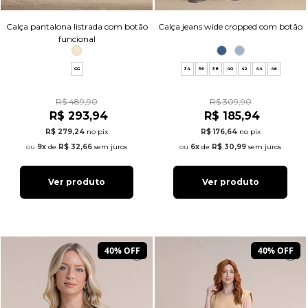
Calça pantalona listrada com botão
Calça jeans wide cropped com botão
funcional
GG
34
36
38
40
42
44
46
R$ 489,90
R$ 309,90
R$ 293,94
R$ 185,94
R$ 279,24
no pix
R$ 176,64
no pix
9x
de
R$ 32,66
sem juros
6x
de
R$ 30,99
sem juros
Ver produto
Ver produto
40% OFF
40% OFF