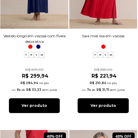
Vestido longo em viscose com fivela
Saia midi lisa em viscose
decorativa
P
M
G
GG
P
M
G
GG
R$ 499,90
R$ 369,90
R$ 299,94
R$ 221,94
R$ 284,94
no pix
R$ 210,84
no pix
9x
de
R$ 33,33
sem juros
7x
de
R$ 31,71
sem juros
Ver produto
Ver produto
40% OFF
40% OFF