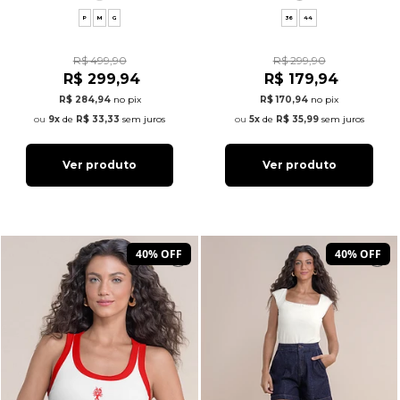
P
M
G
36
44
R$ 499,90
R$ 299,90
R$ 299,94
R$ 179,94
R$ 284,94
no pix
R$ 170,94
no pix
9x
de
R$ 33,33
sem juros
5x
de
R$ 35,99
sem juros
Ver produto
Ver produto
40% OFF
40% OFF