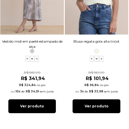
Vestido midi em paetê estampado de
Blusa regata gola alta tricot
alça
P
M
G
P
M
G
R$ 569,90
R$ 169,90
R$ 341,94
R$ 101,94
R$ 324,84
no pix
R$ 96,84
no pix
10x
de
R$ 34,19
sem juros
3x
de
R$ 33,98
sem juros
Ver produto
Ver produto