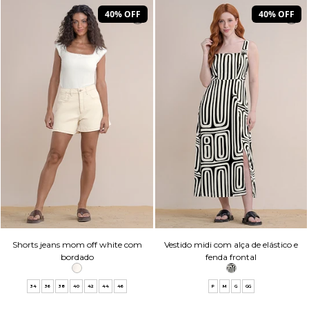
40% OFF
40% OFF
Shorts jeans mom off white com
Vestido midi com alça de elástico e
bordado
fenda frontal
34
36
38
40
42
44
46
P
M
G
GG